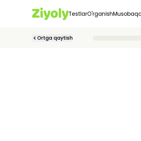
Testlar
O'rganish
Musobaqa
Ortga qaytish