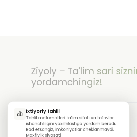
Ziyoly – Ta'lim sari sizn
yordamchingiz!
Ixtiyoriy tahlil
Tahlil maʻlumotlari taʻlim sifati va toʻlovlar
ishonchliligini yaxshilashga yordam beradi.
Rad etsangiz, imkoniyatlar cheklanmaydi.
0
ta savolga javob berildi!
Maxfiylik siyosati