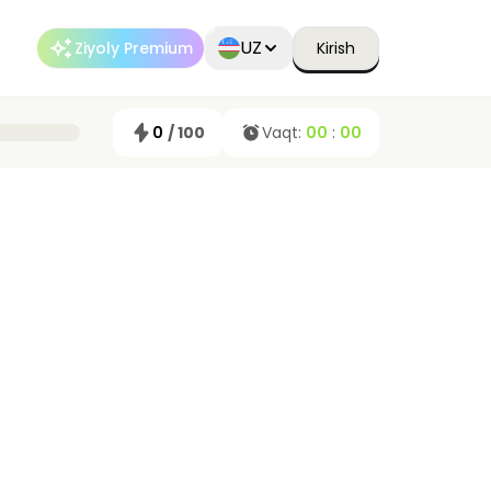
UZ
Ziyoly Premium
Kirish
0
/ 100
Vaqt:
00
:
00