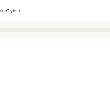
lar
O'yinlar