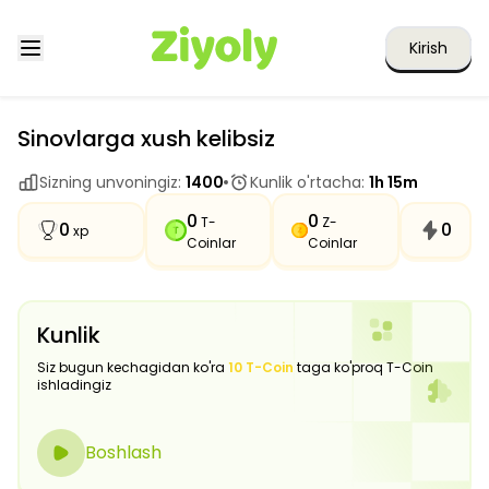
Kirish
Sinovlarga xush kelibsiz
Sizning unvoningiz:
1400
Kunlik o'rtacha:
1h 15m
0
0
T-
Z-
0
0
xp
Coinlar
Coinlar
Kunlik
Siz bugun kechagidan ko'ra
10 T-Coin
taga ko'proq T-Coin
ishladingiz
Boshlash