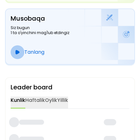
Musobaqa
Siz bugun
1 ta o'yinchini mag'lub etdingiz
Tanlang
Leader board
Kunlik
Haftalik
Oylik
Yillik