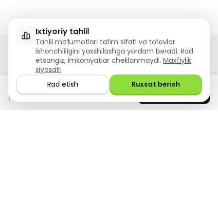
Ixtiyoriy tahlil
Tahlil maʻlumotlari taʻlim sifati va toʻlovlar
ishonchliligini yaxshilashga yordam beradi. Rad
etsangiz, imkoniyatlar cheklanmaydi.
Maxfiylik
siyosati
Ziyoly – Ta'lim sari sizning yordamchingiz!
Rad etish
Ruxsat berish
Ilovani hoziroq
GET IT ON
0
ta savolga javob berildi!
Google Play
yuklab oling
Bizning takliflar
Manbalar