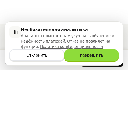
Необязательная аналитика
Аналитика помогает нам улучшать обучение и
надёжность платежей. Отказ не повлияет на
функции.
Политика конфиденциальности
Ziyoly удовлетворяет потребности каждого ученика
Отклонить
Разрешить
Скачайте
0
вопросов было отвечено!
GET IT ON
Google Play
приложение
прямо сейчас
Что мы предлагаем
Ресурсы