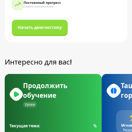
Постоянный прогресс
Следите за результатами
Начать диагностику
Интересно для вас!
Продолжить
Та
обучение
го
Уроки
Текущая тема:
%
Мгно
Резу