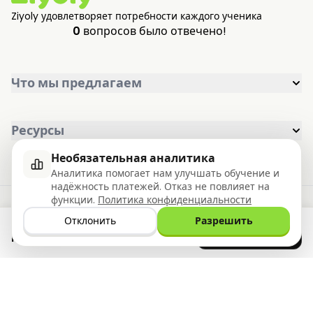
Ziyoly удовлетворяет потребности каждого ученика
0
вопросов было отвечено!
Что мы предлагаем
Ресурсы
Необязательная аналитика
Аналитика помогает нам улучшать обучение и
надёжность платежей. Отказ не повлияет на
функции.
Политика конфиденциальности
Отклонить
Разрешить
Скачайте
GET IT ON
Google Play
Политика конфиденциальности
Условия использования
приложение
прямо сейчас
Магазин
©2026 Ziyoly, Inc. Все права защищены.