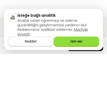
İsteğe bağlı analitik
Analitik veriler öğrenmeyi ve ödeme
güvenilirliğini geliştirmemize yardımcı olur.
Reddetmeniz özellikleri etkilemez.
Maxfiylik
siyosati
Ziyoly har bir o'quvchining talablarini muhayyo qiladi
Reddet
İzin ver
Uygulamayı
hemen
GET IT ON
0
questions answered!
Google Play
indirin
Bizning takliflar
Manbalar